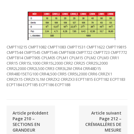
CMPT10215 CMPT1082 CMPT1083 CMPT1531 CMPT1622 CMPT19815
CMPT544 CMPT545 CMPT546 CMPT608 CMPT722 CMPT723 CMPT772
CMPT814 CMPT905 CPLM05 CPLM1 CPLM15 CPLM2 CPLM3 CRR1
CRR15 CRR15L1000 CRR15L2000 CRR2 CRR25 CRR25L2000
CRR2L2000 CRR2L500 CRR3 CRR3L2M CRR4 CRR48D15
CRR48D15ETG100 CRR4L500 CRR5 CRR5L2000 CRR6 CRRZX1
CRRZX15 CRRZX1L1M CRRZX2 CRRZX3 ECPT1815 ECPT182 ECPT183
ECPT184 ECPT185 ECPT186 ECPT188
Article précédent
Article suivant
Page 210 –
Page 212 –
SECTIONS EN
CRÉMAILLÈRES DE
GRANDEUR
MESURE