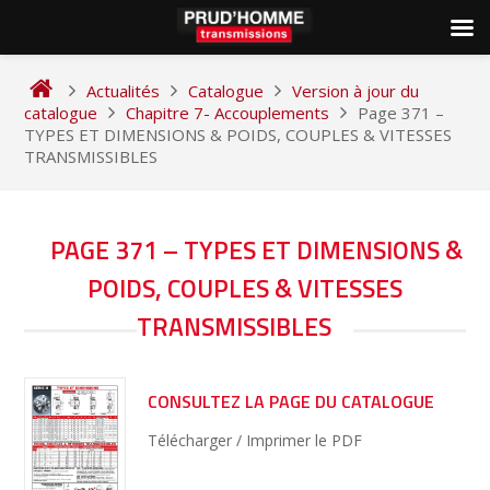
Skip
to
Actualités
Catalogue
Version à jour du
content
catalogue
Chapitre 7- Accouplements
Page 371 –
TYPES ET DIMENSIONS & POIDS, COUPLES & VITESSES
TRANSMISSIBLES
NAVIGATION
PAGE 371 – TYPES ET DIMENSIONS &
DE
POIDS, COUPLES & VITESSES
L’ARTICLE
TRANSMISSIBLES
CONSULTEZ LA PAGE DU CATALOGUE
Télécharger / Imprimer le PDF