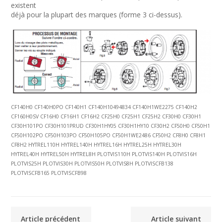
existent
déjà pour la plupart des marques (forme 3 ci-dessus).
CF140H0 CF140H0PO CF140H1 CF140H10494834 CF140H1WE2275 CF140H2
CF160H0SV CF16H0 CF16H1 CF16H2 CF25H0 CF25H1 CF25H2 CF30H0 CF30H1
CF30H101PO CF30H101PRUD CF30H1HY05 CF30H1HY10 CF30H2 CF50H0 CF50H1
CF50H102PO CF50H103PO CF50H105PO CF50H1WE2486 CF50H2 CF8H0 CF8H1
CF8H2 HYTREL110H HYTREL140H HYTREL16H HYTREL25H HYTREL30H
HYTREL40H HYTREL50H HYTREL8H PLOTVIS110H PLOTVIS140H PLOTVIS16H
PLOTVIS25H PLOTVIS30H PLOTVIS50H PLOTVIS8H PLOTVISCFB138
PLOTVISCFB165 PLOTVISCFB98
Article précédent
Article suivant