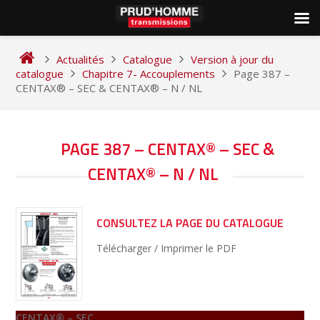
Skip
to
Actualités
Catalogue
Version à jour du
content
catalogue
Chapitre 7- Accouplements
Page 387 –
CENTAX® – SEC & CENTAX® – N / NL
NAVIGATION
PAGE 387 – CENTAX® – SEC &
DE
CENTAX® – N / NL
L’ARTICLE
CONSULTEZ LA PAGE DU CATALOGUE
Télécharger / Imprimer le PDF
CENTAX® – SEC