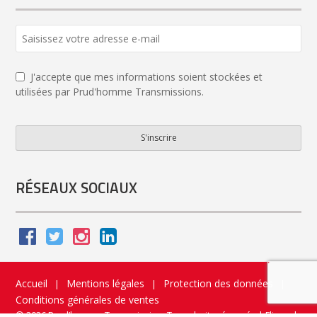
J'accepte que mes informations soient stockées et
utilisées par Prud'homme Transmissions.
S'inscrire
Phone
Number
*
RÉSEAUX SOCIAUX
Accueil
Mentions légales
Protection des données
|
|
|
Conditions générales de ventes
© 2026 Prud’homme Transmission. Tous droits réservés
|
Flippad