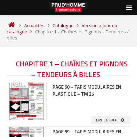
Skip
to
Actualités
Catalogue
Version à jour du
content
catalogue
Chapitre 1 - Chaînes et Pignons - Tendeurs à
billes
NAVIGATION
CHAPITRE 1 – CHAÎNES ET PIGNONS
DES
– TENDEURS À BILLES
ARTICLES
PAGE 60 – TAPIS MODULAIRES EN
PLASTIQUE – TM 25
LIRE LA SUITE
PAGE 59 – TAPIS MODULAIRES EN