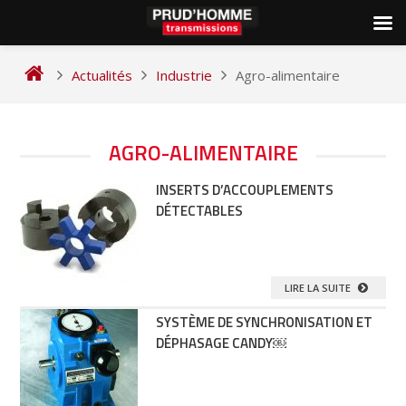
Skip
to
Actualités
Industrie
Agro-alimentaire
content
NAVIGATION
AGRO-ALIMENTAIRE
DES
INSERTS D’ACCOUPLEMENTS
ARTICLES
DÉTECTABLES
LIRE LA SUITE
SYSTÈME DE SYNCHRONISATION ET
DÉPHASAGE CANDY￼